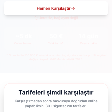
Hemen Karşılaştır
Ücretsiz, bağlayıcı değil
~5 dk
50 €
14 gün
Online başvuru
Yıllık tarife*
Cayma hakkı
* Örnek tarife 100.000 € sakatlık ana tutarı ile, sigortacı ve risk profiline göre
değişir. Kaynak: GdV Marktstatistik 2025.
Tarifeleri şimdi karşılaştır
Karşılaştırmadan sonra başvuruyu doğrudan online
yapabilirsin. 30+ sigortacının tarifeleri.