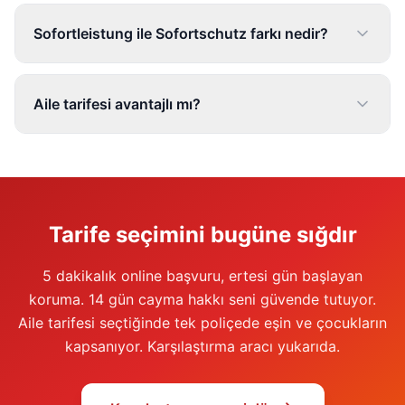
Sofortleistung ile Sofortschutz farkı nedir?
Aile tarifesi avantajlı mı?
Tarife seçimini bugüne sığdır
5 dakikalık online başvuru, ertesi gün başlayan
koruma. 14 gün cayma hakkı seni güvende tutuyor.
Aile tarifesi seçtiğinde tek poliçede eşin ve çocukların
kapsanıyor. Karşılaştırma aracı yukarıda.